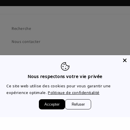
Recherche
Nous contacter
Instagram
TikTok
Nous respectons votre vie privée
Ce site web utilise des cookies pour vous garantir une
expérience optimale.
Politique de confidentialité
Pays/région
Accepter
Refuser
CAD $ | Canada
© 2026,
Bijouterie Laurence Joaillerie
Conçu par Jessyca Dupuis,
L'indomptable.