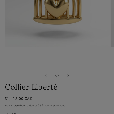
Ouvrir
Ou
le
le
média
m
1
2
dans
d
une
u
fenêtre
fe
modale
m
de
1
/
4
Collier Liberté
Prix
$1,415.00 CAD
habituel
Frais d'expédition
calculés à l'étape de paiement.
Couleur