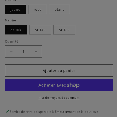
jaune
rose
blanc
Matière
or 10k
or 14k
or 18k
Quantité
Réduire
Augmenter
la
la
quantité
quantité
de
de
Ajouter au panier
Collier
Collier
Liberté
Liberté
Plus de moyens de paiement
Service de retrait disponible à
Emplacement de la boutique