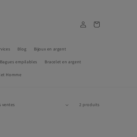
Connexion
Panier
rvices
Blog
Bijoux en argent
Bagues empilables
Bracelet en argent
elet Homme
2 produits