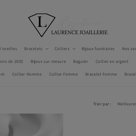
'oreilles
Bracelets
Colliers
Bijoux funéraires
Nos se
oins de 200$
Bijoux sur mesure
Baguier
Collier en argent
ent
Collier Homme
Collier Femme
Bracelet Femme
Brac
Trier par :