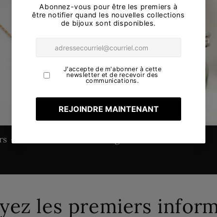
rs
Bague
yez les premiers infor