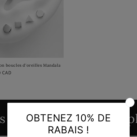
on boucles d'oreilles Mandala
0 CAD
el
s qui pourraient vous p