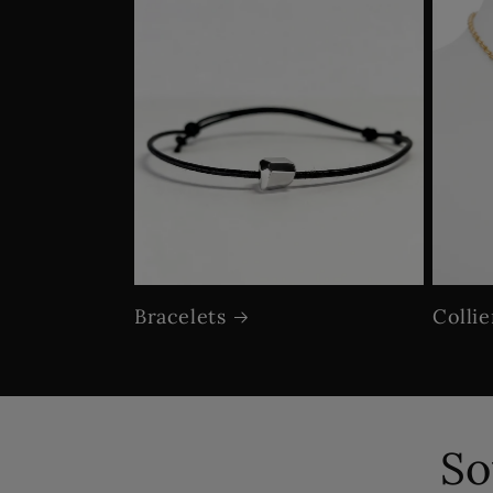
Bracelets
Collie
So