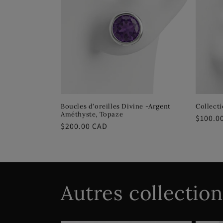
Boucles d'oreilles Divine -Argent
Collecti
Améthyste, Topaze
Prix
$100.0
Prix
$200.00 CAD
habitu
habituel
Autres collection