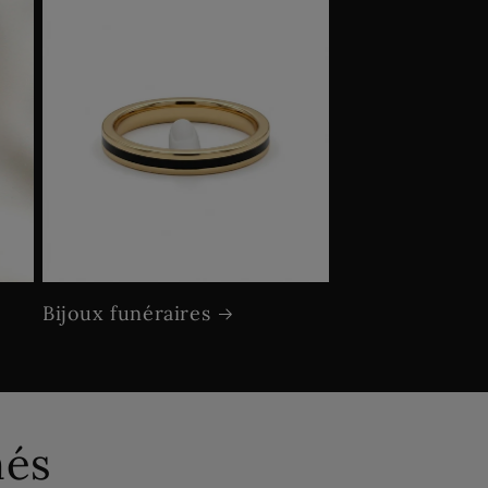
Bijoux funéraires
més