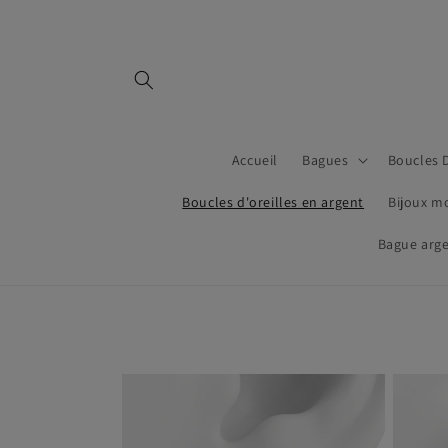
et
passer
au
contenu
Accueil
Bagues
Boucles D
Boucles d'oreilles en argent
Bijoux m
Bague arg